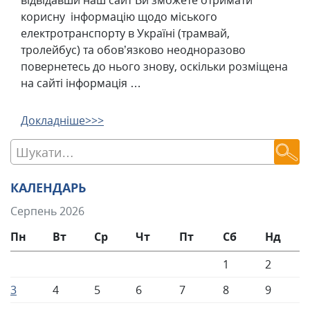
відвідавши наш сайт Ви зможете отримати
корисну інформацію щодо міського
електротранспорту в Україні (трамвай,
тролейбус) та обов’язково неодноразово
повернетесь до нього знову, оскільки розміщена
на сайті інформація …
Докладніше>>>
КАЛЕНДАРЬ
Серпень 2026
Пн
Вт
Ср
Чт
Пт
Сб
Нд
1
2
3
4
5
6
7
8
9