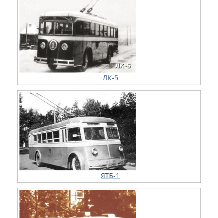
ЛК-5
ЯТБ-1