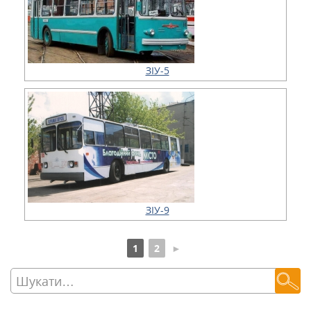
ЗІУ-5
ЗІУ-9
1
2
►