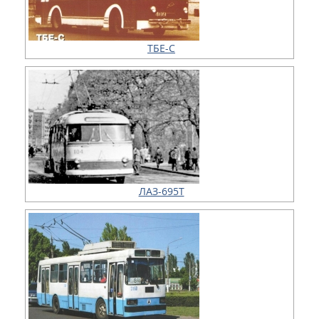
ТБЕ-С
ЛАЗ-695Т