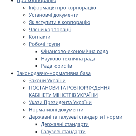
Про корпорацію
Інформація про корпорацію
Установчі документи
Як вступити в корпорацію
Члени корпорації
Контакти
Робочі групи
Фінансово-економічна рада
Науково-технічна рада
Рада юристів
Законодавчо-нормативна база
Закони України
ПОСТАНОВИ ТА РОЗПОРЯЖДЕННЯ
КАБІНЕТУ МІНІСТРІВ УКРАЇНИ
Укази Президента України
Нормативні документи
Державні та галузеві стандарти і норми
Державні стандарти
Галузеві стандарти