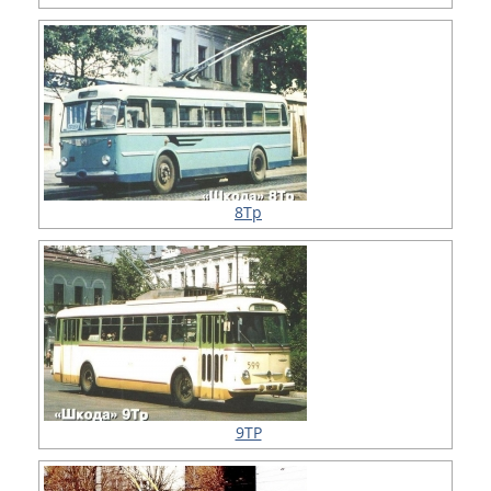
8Тр
9ТР