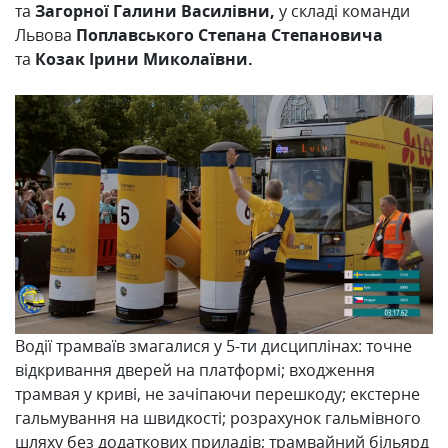
та
Загорної Галини Василівни,
у складі команди
Львова
Поплавського Степана
Степановича
та
Козак Ірини Миколаївни.
Водії трамваїв змагалися у 5-ти дисциплінах: точне
відкривання дверей на платформі; входження
трамвая у криві, не зачіпаючи перешкоду; екстерне
гальмування на швидкості; розрахунок гальмівного
шляху без додаткових приладів; трамвайний більярд