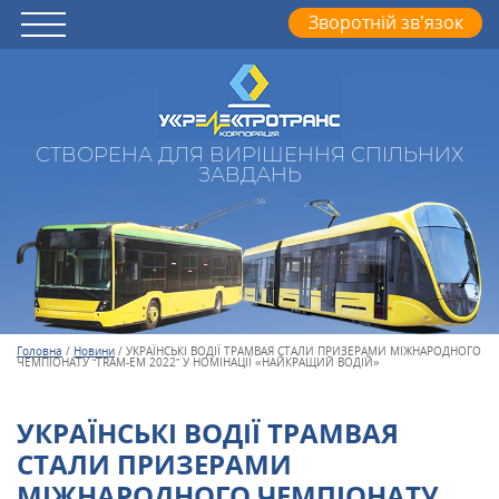
Зворотній зв’язок
СТВОРЕНА ДЛЯ ВИРІШЕННЯ СПІЛЬНИХ
ЗАВДАНЬ
Головна
/
Новини
/
УКРАЇНСЬКІ ВОДІЇ ТРАМВАЯ СТАЛИ ПРИЗЕРАМИ МІЖНАРОДНОГО
ЧЕМПІОНАТУ “TRAM-EM 2022” У НОМІНАЦІЇ «НАЙКРАЩИЙ ВОДІЙ»
УКРАЇНСЬКІ ВОДІЇ ТРАМВАЯ
СТАЛИ ПРИЗЕРАМИ
МІЖНАРОДНОГО ЧЕМПІОНАТУ