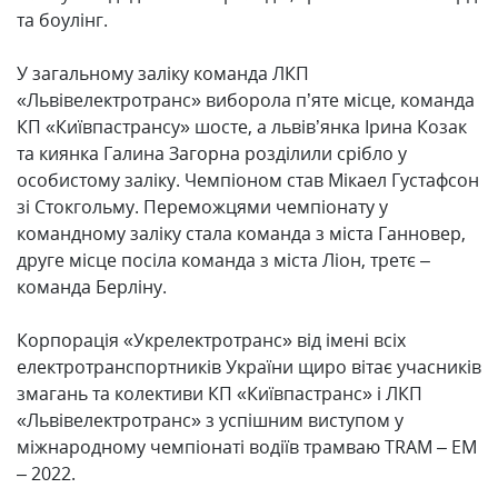
та боулінг.
У загальному заліку команда ЛКП
«Львівелектротранс» виборола п’яте місце, команда
КП «Київпастрансу» шосте, а львів’янка Ірина Козак
та киянка Галина Загорна розділили срібло у
особистому заліку. Чемпіоном став Мікаел Густафсон
зі Стокгольму. Переможцями чемпіонату у
командному заліку стала команда з міста Ганновер,
друге місце посіла команда з міста Ліон, третє –
команда Берліну.
Корпорація «Укрелектротранс» від імені всіх
електротранспортників України щиро вітає учасників
змагань та колективи КП «Київпастранс» і ЛКП
«Львівелектротранс» з успішним виступом у
міжнародному чемпіонаті водіїв трамваю TRAM – EM
– 2022.