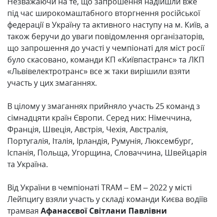
Незважаючи на те, що запрошення надійшли вже
під час широкомаштабного вторгнення російської
федерації в Україну та активного наступу на м. Київ, а
також беручи до уваги повідомлення організаторів,
що запрошення до участі у чемпіонаті для міст росії
було скасовано, команди КП «Київпастранс» та ЛКП
«Львівелектротранс» все ж таки вирішили взяти
участь у цих змаганнях.
В цілому у змаганнях прийняло участь 25 команд з
сімнадцяти країн Європи. Серед них: Німеччина,
Франція, Швеція, Австрія, Чехія, Австралія,
Португалія, Італія, Ірландія, Румунія, Люксембург,
Іспанія, Польща, Угорщина, Словаччина, Швейцарія
та Україна.
Від України в чемпіонаті TRAM – EM – 2022 у місті
Лейпцигу взяли участь у складі команди Києва водіїв
трамвая
Афанасєвої Світлани
Павлівни