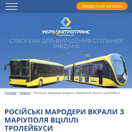
Зворотній зв’язок
СТВОРЕНА ДЛЯ ВИРІШЕННЯ СПІЛЬНИХ
ЗАВДАНЬ
Головна
/
Новини
/
Російські мародери вкрали з Маріуполя вцілілі тролейбуси
РОСІЙСЬКІ МАРОДЕРИ ВКРАЛИ З
МАРІУПОЛЯ ВЦІЛІЛІ
ТРОЛЕЙБУСИ