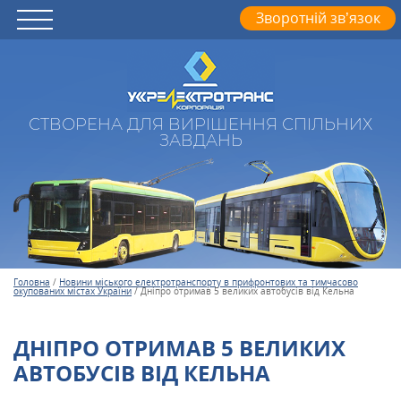
Зворотній зв’язок
СТВОРЕНА ДЛЯ ВИРІШЕННЯ СПІЛЬНИХ
ЗАВДАНЬ
Головна
/
Новини міського електротранспорту в прифронтових та тимчасово
окупованих містах України
/
Дніпро отримав 5 великих автобусів від Кельна
ДНІПРО ОТРИМАВ 5 ВЕЛИКИХ
АВТОБУСІВ ВІД КЕЛЬНА